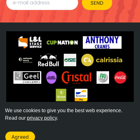
SEND
We use cookies to give you the best web experience.
Read our
privacy policy
.
©
2026
REGGAE GEEL -
VERKOOPSVOORWAARDEN
-
PRIVACY BELEID
- WEBSITE BY
DONKEYCOMM
Agreed